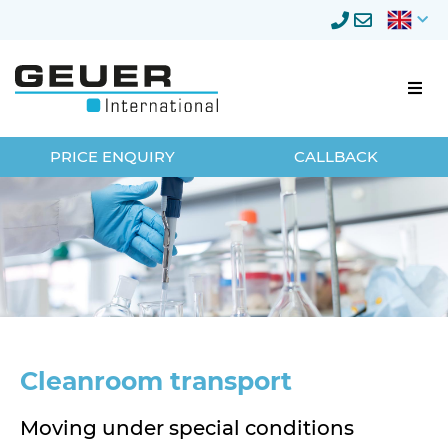
Business relocation
PRICE ENQUIRY
CALLBACK
Businesscustomers
Relocation management
Storage
Privateclients
Cleanroom transport
About Geuer
Moving under special conditions