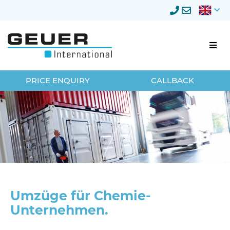
Business relocation
PRICE ENQUIRY
CALLBACK
Businesscustomers
Relocation management
Storage
Privateclients
Umzüge für Chemie-
Unternehmen.
About Geuer