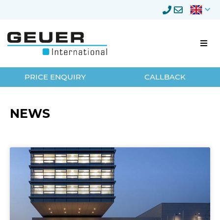
Business relocation
PRICE ENQUIRY
CALLBACK
Businesscustomers
NEWS
Relocation management
Storage
Privateclients
About Geuer