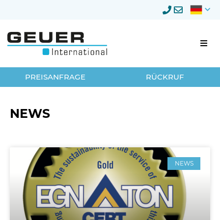
Firmenumzug
PREISANFRAGE
RÜCKRUF
Umzugsmanagement
NEWS
Lagerung
Privatumzug
NEWS
Neumöbellogistik
Über Geuer