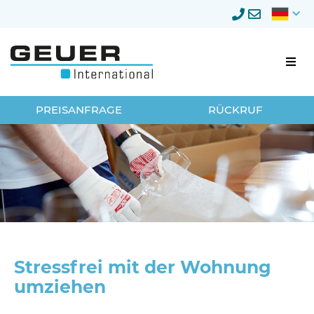
Firmenumzug
PREISANFRAGE
RÜCKRUF
Umzugsmanagement
Lagerung
Privatumzug
Neumöbellogistik
Stressfrei mit der Wohnung
umziehen
Über Geuer