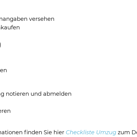
aumangaben versehen
nkaufen
)
den
ng notieren und abmelden
eren
mationen finden Sie hier
Checkliste Umzug
zum Do