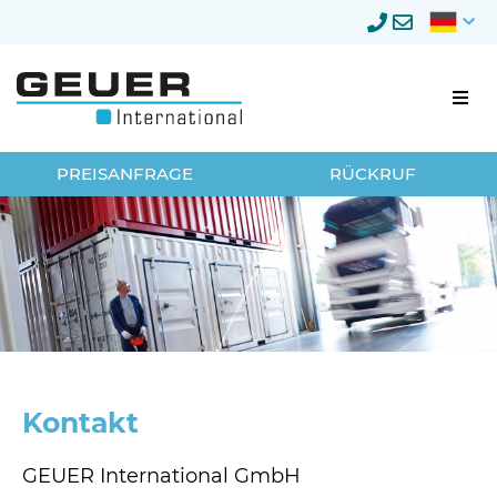
Firmenumzug
PREISANFRAGE
RÜCKRUF
Umzugsmanagement
Lagerung
Privatumzug
Neumöbellogistik
Kontakt
Über Geuer
GEUER International GmbH