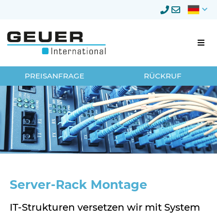
Firmenumzug
PREISANFRAGE
RÜCKRUF
Umzugsmanagement
Lagerung
Privatumzug
Neumöbellogistik
Server-Rack Montage
Über Geuer
IT-Strukturen versetzen wir mit System