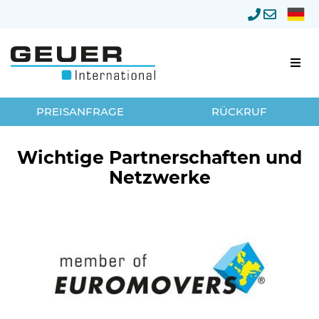
Firmenumzug
PREISANFRAGE
RÜCKRUF
Umzugsmanagement
Wichtige Partnerschaften und
Netzwerke
Lagerung
Privatumzug
Neumöbellogistik
Über Geuer